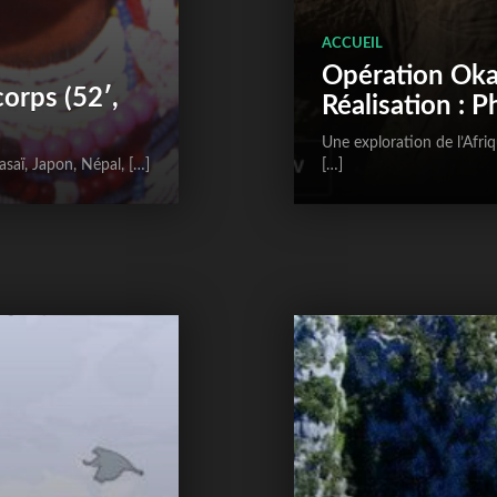
ACCUEIL
Opération Okav
corps (52′,
­Réalisation : 
Une exploration de l’Afr
asaï, Japon, Népal, […]
[…]