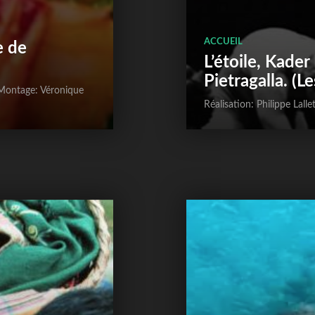
ACCUEIL
e de
L’étoile, Kade
Pietragalla. (L
 Montage: Véronique
Réalisation: Philippe Lalle