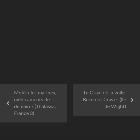
Molécules marines,
Le Graal de la voile.
médicaments de
Beken of Cowes (Île
demain ? (Thalassa,
de Wight)
France 3)