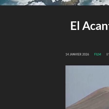
El Acan
14 JANVIER 2026
FILM
B